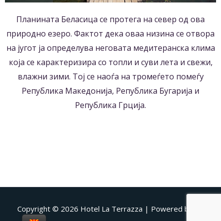
Планината Беласица се протега на север од ова
природно езеро. Фактот дека оваа низина се отвора
на југот ја определува неговата медитеранска клима
која се карактеризира со топли и суви лета и свежи,
влажни зими. Тој се наоѓа на тромеѓето помеѓу
Република Македонија, Република Бугарија и
Република Грција.
Copyright © 2026
Hotel La Terrazza
| Powered by A.J.