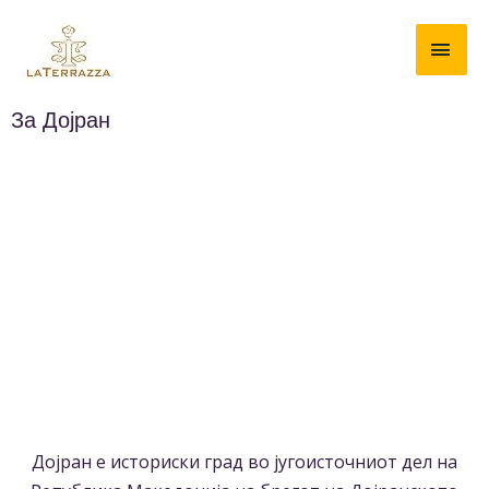
За Дојран
Дојран е историски град во југоисточниот дел на