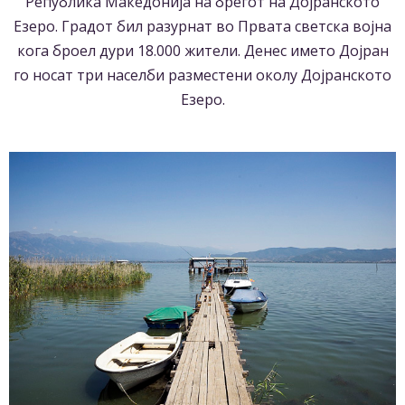
Република Македонија на брегот на Дојранското
Езеро. Градот бил разурнат во Првата светска војна
кога броел дури 18.000 жители. Денес името Дојран
го носат три населби разместени околу Дојранското
Езеро.