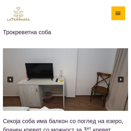
Трокреветна соба
Секоја соба има балкон со поглед на езеро,
ет
брачен кревет со можност за 3
кревет.